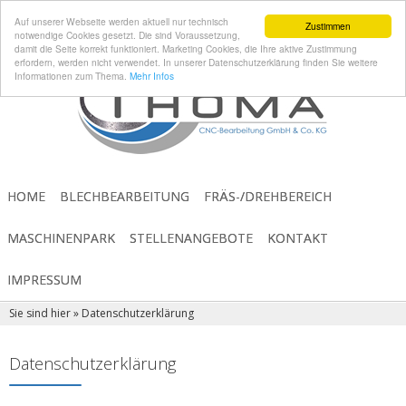
Auf unserer Webseite werden aktuell nur technisch
Zustimmen
notwendige Cookies gesetzt. Die sind Voraussetzung,
damit die Seite korrekt funktioniert. Marketing Cookies, die Ihre aktive Zustimmung
erfordern, werden nicht verwendet. In unserer Datenschutzerklärung finden Sie weitere
Informationen zum Thema.
Mehr Infos
HOME
BLECHBEARBEITUNG
FRÄS-/DREHBEREICH
MASCHINENPARK
STELLENANGEBOTE
KONTAKT
IMPRESSUM
Sie sind hier »
Datenschutzerklärung
Datenschutzerklärung