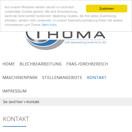
Auf unserer Webseite werden aktuell nur technisch
Zustimmen
notwendige Cookies gesetzt. Die sind Voraussetzung,
damit die Seite korrekt funktioniert. Marketing Cookies, die Ihre aktive Zustimmung
erfordern, werden nicht verwendet. In unserer Datenschutzerklärung finden Sie weitere
Informationen zum Thema.
Mehr Infos
HOME
BLECHBEARBEITUNG
FRÄS-/DREHBEREICH
MASCHINENPARK
STELLENANGEBOTE
KONTAKT
IMPRESSUM
Sie sind hier »
Kontakt
KONTAKT