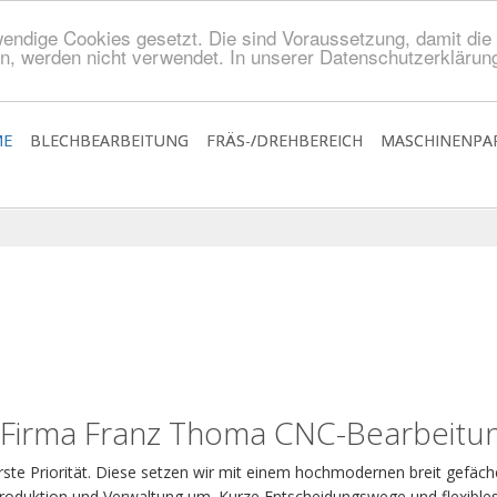
endige Cookies gesetzt. Die sind Voraussetzung, damit die S
n, werden nicht verwendet. In unserer Datenschutzerklärung
E
BLECHBEARBEITUNG
FRÄS-/DREHBEREICH
MASCHINENPA
r Firma Franz Thoma CNC-Bearbeit
e Priorität. Diese setzen wir mit einem hochmodernen breit gefäc
oduktion und Verwaltung um. Kurze Entscheidungswege und flexibles