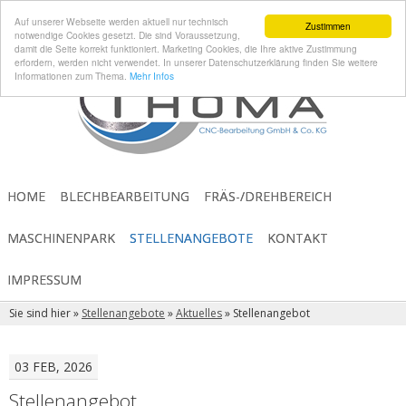
Auf unserer Webseite werden aktuell nur technisch
Zustimmen
notwendige Cookies gesetzt. Die sind Voraussetzung,
damit die Seite korrekt funktioniert. Marketing Cookies, die Ihre aktive Zustimmung
erfordern, werden nicht verwendet. In unserer Datenschutzerklärung finden Sie weitere
Informationen zum Thema.
Mehr Infos
HOME
BLECHBEARBEITUNG
FRÄS-/DREHBEREICH
MASCHINENPARK
STELLENANGEBOTE
KONTAKT
IMPRESSUM
Sie sind hier »
Stellenangebote
»
Aktuelles
»
Stellenangebot
03 FEB, 2026
Stellenangebot