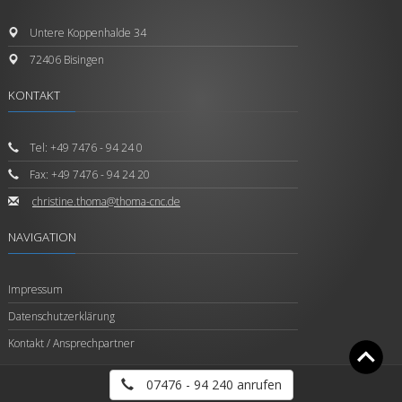
Untere Koppenhalde 34
72406 Bisingen
KONTAKT
Tel: +49 7476 - 94 24 0
Fax: +49 7476 - 94 24 20
c
hristine.thoma@thoma-cnc.de
NAVIGATION
Impressum
Datenschutzerklärung
Kontakt / Ansprechpartner
07476 - 94 240 anrufen